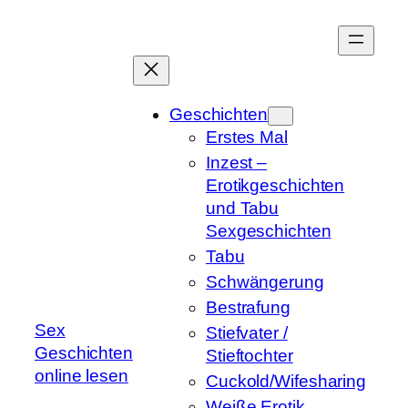
Zum
Inhalt
springen
Geschichten
Erstes Mal
Inzest –
Erotikgeschichten
und Tabu
Sexgeschichten
Tabu
Schwängerung
Bestrafung
Sex
Stiefvater /
Geschichten
Stieftochter
online lesen
Cuckold/Wifesharing
Weiße Erotik