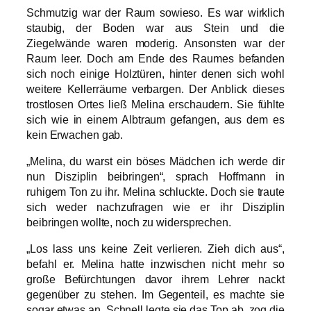
Schmutzig war der Raum sowieso. Es war wirklich
staubig, der Boden war aus Stein und die
Ziegelwände waren moderig. Ansonsten war der
Raum leer. Doch am Ende des Raumes befanden
sich noch einige Holztüren, hinter denen sich wohl
weitere Kellerräume verbargen. Der Anblick dieses
trostlosen Ortes ließ Melina erschaudern. Sie fühlte
sich wie in einem Albtraum gefangen, aus dem es
kein Erwachen gab.
„Melina, du warst ein böses Mädchen ich werde dir
nun Disziplin beibringen“, sprach Hoffmann in
ruhigem Ton zu ihr. Melina schluckte. Doch sie traute
sich weder nachzufragen wie er ihr Disziplin
beibringen wollte, noch zu widersprechen.
„Los lass uns keine Zeit verlieren. Zieh dich aus“,
befahl er. Melina hatte inzwischen nicht mehr so
große Befürchtungen davor ihrem Lehrer nackt
gegenüber zu stehen. Im Gegenteil, es machte sie
sogar etwas an. Schnell legte sie das Top ab, zog die