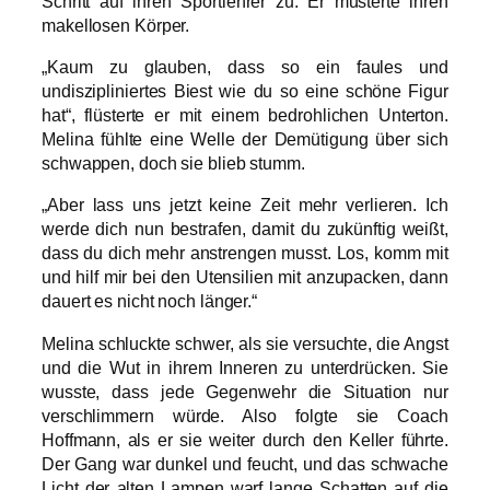
Schritt auf ihren Sportlehrer zu. Er musterte ihren
makellosen Körper.
„Kaum zu glauben, dass so ein faules und
undiszipliniertes Biest wie du so eine schöne Figur
hat“, flüsterte er mit einem bedrohlichen Unterton.
Melina fühlte eine Welle der Demütigung über sich
schwappen, doch sie blieb stumm.
„Aber lass uns jetzt keine Zeit mehr verlieren. Ich
werde dich nun bestrafen, damit du zukünftig weißt,
dass du dich mehr anstrengen musst. Los, komm mit
und hilf mir bei den Utensilien mit anzupacken, dann
dauert es nicht noch länger.“
Melina schluckte schwer, als sie versuchte, die Angst
und die Wut in ihrem Inneren zu unterdrücken. Sie
wusste, dass jede Gegenwehr die Situation nur
verschlimmern würde. Also folgte sie Coach
Hoffmann, als er sie weiter durch den Keller führte.
Der Gang war dunkel und feucht, und das schwache
Licht der alten Lampen warf lange Schatten auf die