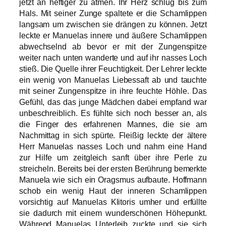
jetzt an heftiger zu atmen. Ihr Herz schlug bis zum
Hals. Mit seiner Zunge spaltete er die Schamlippen
langsam um zwischen sie drängen zu können. Jetzt
leckte er Manuelas innere und äußere Schamlippen
abwechselnd ab bevor er mit der Zungenspitze
weiter nach unten wanderte und auf ihr nasses Loch
stieß. Die Quelle ihrer Feuchtigkeit. Der Lehrer leckte
ein wenig von Manuelas Liebessaft ab und tauchte
mit seiner Zungenspitze in ihre feuchte Höhle. Das
Gefühl, das das junge Mädchen dabei empfand war
unbeschreiblich. Es fühlte sich noch besser an, als
die Finger des erfahrenen Mannes, die sie am
Nachmittag in sich spürte. Fleißig leckte der ältere
Herr Manuelas nasses Loch und nahm eine Hand
zur Hilfe um zeitgleich sanft über ihre Perle zu
streicheln. Bereits bei der ersten Berührung bemerkte
Manuela wie sich ein Oragsmus aufbaute. Hoffmann
schob ein wenig Haut der inneren Schamlippen
vorsichtig auf Manuelas Klitoris umher und erfüllte
sie dadurch mit einem wunderschönen Höhepunkt.
Während Manuelas Unterleib zuckte und sie sich