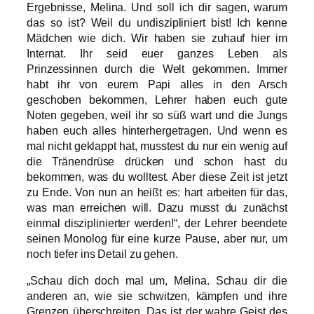
Ergebnisse, Melina. Und soll ich dir sagen, warum
das so ist? Weil du undiszipliniert bist! Ich kenne
Mädchen wie dich. Wir haben sie zuhauf hier im
Internat. Ihr seid euer ganzes Leben als
Prinzessinnen durch die Welt gekommen. Immer
habt ihr von eurem Papi alles in den Arsch
geschoben bekommen, Lehrer haben euch gute
Noten gegeben, weil ihr so süß wart und die Jungs
haben euch alles hinterhergetragen. Und wenn es
mal nicht geklappt hat, musstest du nur ein wenig auf
die Tränendrüse drücken und schon hast du
bekommen, was du wolltest. Aber diese Zeit ist jetzt
zu Ende. Von nun an heißt es: hart arbeiten für das,
was man erreichen will. Dazu musst du zunächst
einmal disziplinierter werden!“, der Lehrer beendete
seinen Monolog für eine kurze Pause, aber nur, um
noch tiefer ins Detail zu gehen.
„Schau dich doch mal um, Melina. Schau dir die
anderen an, wie sie schwitzen, kämpfen und ihre
Grenzen überschreiten. Das ist der wahre Geist des