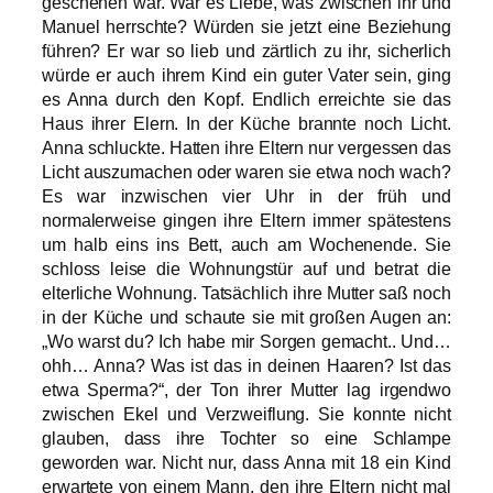
geschehen war. War es Liebe, was zwischen ihr und
Manuel herrschte? Würden sie jetzt eine Beziehung
führen? Er war so lieb und zärtlich zu ihr, sicherlich
würde er auch ihrem Kind ein guter Vater sein, ging
es Anna durch den Kopf. Endlich erreichte sie das
Haus ihrer Elern. In der Küche brannte noch Licht.
Anna schluckte. Hatten ihre Eltern nur vergessen das
Licht auszumachen oder waren sie etwa noch wach?
Es war inzwischen vier Uhr in der früh und
normalerweise gingen ihre Eltern immer spätestens
um halb eins ins Bett, auch am Wochenende. Sie
schloss leise die Wohnungstür auf und betrat die
elterliche Wohnung. Tatsächlich ihre Mutter saß noch
in der Küche und schaute sie mit großen Augen an:
„Wo warst du? Ich habe mir Sorgen gemacht.. Und…
ohh… Anna? Was ist das in deinen Haaren? Ist das
etwa Sperma?“, der Ton ihrer Mutter lag irgendwo
zwischen Ekel und Verzweiflung. Sie konnte nicht
glauben, dass ihre Tochter so eine Schlampe
geworden war. Nicht nur, dass Anna mit 18 ein Kind
erwartete von einem Mann, den ihre Eltern nicht mal