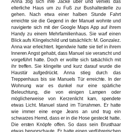
Anna zog sich ihre Jacke über und verließ das
elterliche Haus um zu Fuß zur Bushaltestelle zu
gehen. Nach etwa einer halben Stunde Fahrt
erreichte sie die Gegend in der Manuel wohnte und
navigierte sich mit der Google Maps App auf ihrem
Handy zu einem Mehrfamilienhaus. Sie warf einen
Blick aufs Klingelschild und tatsächlich: M. Gonzalez.
Anna war erleichtert. Irgendwie hatte sie tief in ihrem
Inneren Angst gehabt, dass Manuel sie verarscht und
vorgeführt hatte. Doch er wollte sich tatsächlich mit
ihr treffen. Sie klingelte und kurz darauf wurde die
Haustür aufgedrückt. Anna stieg durch das
Treppenhaus bis sie Manuels Tür erreichte. In der
Wohnung war es dunkel nur eine spärliche
Beleuchtung, die von einigen Lampen oder
möglicherweise von Kerzenlicht kam, spendete
etwas Licht. Manuel stand im Türrahmen. Er hatte
wie immer eine enge Jeans an und trug ein
schwarzes Hemd, dass er in die Hose gesteckt hatte.
Die ersten Knöpfe offen. So dass sein Brusthaar
etwas hervorschaute. Er hatte einen verführerischen