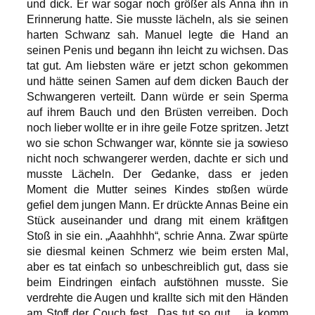
und dick. Er war sogar noch größer als Anna ihn in
Erinnerung hatte. Sie musste lächeln, als sie seinen
harten Schwanz sah. Manuel legte die Hand an
seinen Penis und begann ihn leicht zu wichsen. Das
tat gut. Am liebsten wäre er jetzt schon gekommen
und hätte seinen Samen auf dem dicken Bauch der
Schwangeren verteilt. Dann würde er sein Sperma
auf ihrem Bauch und den Brüsten verreiben. Doch
noch lieber wollte er in ihre geile Fotze spritzen. Jetzt
wo sie schon Schwanger war, könnte sie ja sowieso
nicht noch schwangerer werden, dachte er sich und
musste Lächeln. Der Gedanke, dass er jeden
Moment die Mutter seines Kindes stoßen würde
gefiel dem jungen Mann. Er drückte Annas Beine ein
Stück auseinander und drang mit einem kräfitgen
Stoß in sie ein. „Aaahhhh“, schrie Anna. Zwar spürte
sie diesmal keinen Schmerz wie beim ersten Mal,
aber es tat einfach so unbeschreiblich gut, dass sie
beim Eindringen einfach aufstöhnen musste. Sie
verdrehte die Augen und krallte sich mit den Händen
am Stoff der Couch fest. „Das tut so gut… ja komm