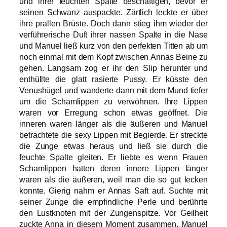
und ihrer feuchten Spalte beschäftigen, bevor er
seinen Schwanz auspackte. Zärtlich leckte er über
ihre prallen Brüste. Doch dann stieg ihm wieder der
verführerische Duft ihrer nassen Spalte in die Nase
und Manuel ließ kurz von den perfekten Titten ab um
noch einmal mit dem Kopf zwischen Annas Beine zu
gehen. Langsam zog er ihr den Slip herunter und
enthüllte die glatt rasierte Pussy. Er küsste den
Venushügel und wanderte dann mit dem Mund tiefer
um die Schamlippen zu verwöhnen. Ihre Lippen
waren vor Erregung schon etwas geöffnet. Die
inneren waren länger als die äußeren und Manuel
betrachtete die sexy Lippen mit Begierde. Er streckte
die Zunge etwas heraus und ließ sie durch die
feuchte Spalte gleiten. Er liebte es wenn Frauen
Schamlippen hatten deren innere Lippen länger
waren als die äußeren, weil man die so gut lecken
konnte. Gierig nahm er Annas Saft auf. Suchte mit
seiner Zunge die empfindliche Perle und berührte
den Lustknoten mit der Zungenspitze. Vor Geilheit
zuckte Anna in diesem Moment zusammen. Manuel