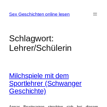
Zum
Inhalt
Sex Geschichten online lesen
springen
Schlagwort:
Lehrer/Schülerin
Milchspiele mit dem
Sportlehrer (Schwanger
Geschichte)
Annas Brustwarzen streckten sich bei diesem