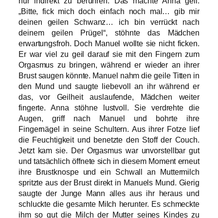
nur indirekt zu berühren. Das machte Anna geil.
„Bitte, fick mich doch einfach noch mal… gib mir
deinen geilen Schwanz… ich bin verrückt nach
deinem geilen Prügel“, stöhnte das Mädchen
erwartungsfroh. Doch Manuel wollte sie nicht ficken.
Er war viel zu geil darauf sie mit den Fingern zum
Orgasmus zu bringen, während er wieder an ihrer
Brust saugen könnte. Manuel nahm die geile Titten in
den Mund und saugte liebevoll an ihr während er
das, vor Geilheit auslaufende, Mädchen weiter
fingerte. Anna stöhne lustvoll. Sie verdrehte die
Augen, griff nach Manuel und bohrte ihre
Fingernägel in seine Schultern. Aus ihrer Fotze lief
die Feuchtigkeit und benetzte den Stoff der Couch.
Jetzt kam sie. Der Orgasmus war unvorstellbar gut
und tatsächlich öffnete sich in diesem Moment erneut
ihre Brustknospe und ein Schwall an Muttermilch
spritzte aus der Brust direkt in Manuels Mund. Gierig
saugte der Junge Mann alles aus ihr heraus und
schluckte die gesamte Milch herunter. Es schmeckte
ihm so gut die Milch der Mutter seines Kindes zu