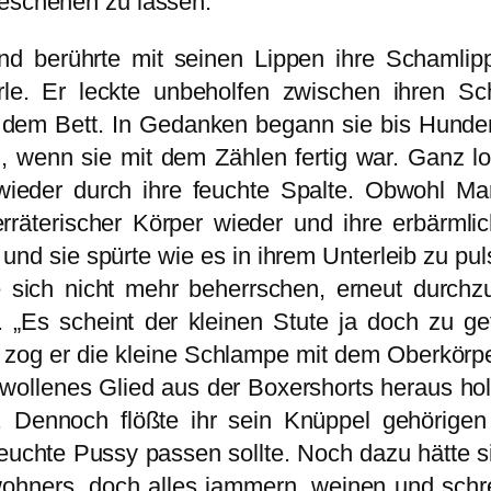
geschehen zu lassen.
nd berührte mit seinen Lippen ihre Schamlip
le. Er leckte unbeholfen zwischen ihren S
dem Bett. In Gedanken begann sie bis Hundert
 wenn sie mit dem Zählen fertig war. Ganz loc
ieder durch ihre feuchte Spalte. Obwohl Mar
erräterischer Körper wieder und ihre erbärm
und sie spürte wie es in ihrem Unterleib zu pu
 sich nicht mehr beherrschen, erneut durchz
 „Es scheint der kleinen Stute ja doch zu gef
n zog er die kleine Schlampe mit dem Oberkörp
ollenes Glied aus der Boxershorts heraus holt
k. Dennoch flößte ihr sein Knüppel gehörige
e feuchte Pussy passen sollte. Noch dazu hätte s
hners, doch alles jammern, weinen und schreie