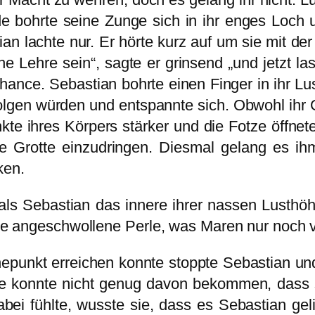
de bohrte seine Zunge sich in ihr enges Loch 
ian lachte nur. Er hörte kurz auf um sie mit de
 Lehre sein“, sagte er grinsend „und jetzt las
ance. Sebastian bohrte einen Finger in ihr Lus
olgen würden und entspannte sich. Obwohl ihr 
kte ihres Körpers stärker und die Fotze öffnete
e Grotte einzudringen. Diesmal gelang es ih
ken.
ls Sebastian das innere ihrer nassen Lusthöhl
ihre angeschwollene Perle, was Maren nur noch v
öhepunkt erreichen konnte stoppte Sebastian u
 sie konnte nicht genug davon bekommen, dass 
bei fühlte, wusste sie, dass es Sebastian gel