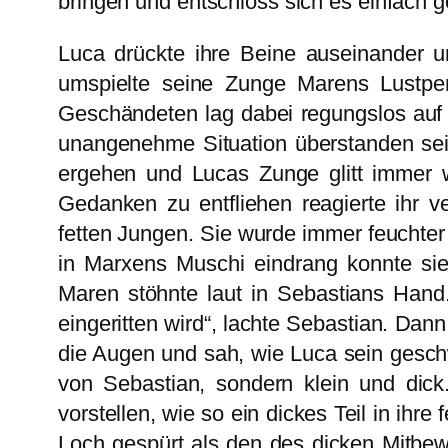
bringen und entschloss sich es einfach 
Luca drückte ihre Beine auseinander u
umspielte seine Zunge Marens Lustper
Geschändeten lag dabei regungslos auf 
unangenehme Situation überstanden sei,
ergehen und Lucas Zunge glitt immer w
Gedanken zu entfliehen reagierte ihr v
fetten Jungen. Sie wurde immer feuchter 
in Marxens Muschi eindrang konnte sie
Maren stöhnte laut in Sebastians Hand.
eingeritten wird“, lachte Sebastian. Dan
die Augen und sah, wie Luca sein geschw
von Sebastian, sondern klein und dic
vorstellen, wie so ein dickes Teil in ihr
Loch gespürt als den des dicken Mitbewo